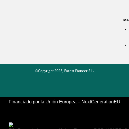
MA
©Copyright 2025, Forest Pioneer S.L.
Financiado por la Unión Europea – NextGenerationEU