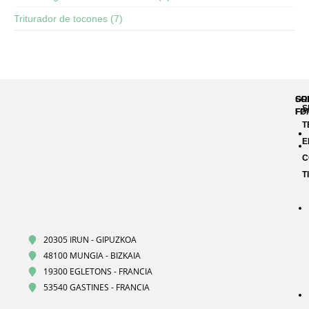
Triturador de tocones (7)
GR
SO
S
FP
FO
T
E
C
T
20305 IRUN - GIPUZKOA
48100 MUNGIA - BIZKAIA
19300 EGLETONS - FRANCIA
53540 GASTINES - FRANCIA