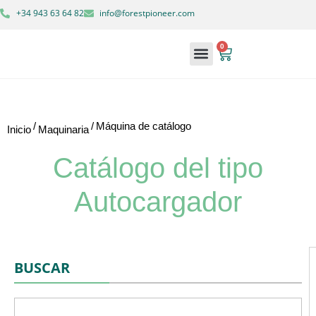
+34 943 63 64 82
info@forestpioneer.com
0
Maquinaria forestal
Soluciones forestales
/
/
Máquina de catálogo
Inicio
Maquinaria
Catálogo del tipo
Autocargador
BUSCAR