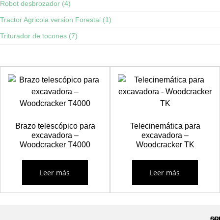
Robot desbrozador (4)
Tractor Agricola version Forestal (1)
Triturador de tocones (7)
Brazo telescópico para
Telecinemática para
excavadora –
excavadora –
Woodcracker T4000
Woodcracker TK
Leer más
Leer más
GR
SO