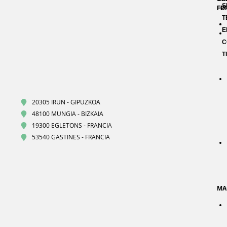
S
FP
FO
T
E
C
T
20305 IRUN - GIPUZKOA
48100 MUNGIA - BIZKAIA
19300 EGLETONS - FRANCIA
53540 GASTINES - FRANCIA
MA