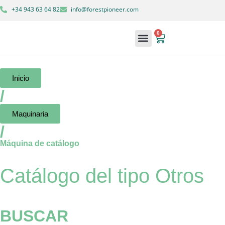
+34 943 63 64 82
info@forestpioneer.com
0
Maquinaria forestal
Soluciones forestales
Inicio
/
Maquinaria
/
Máquina de catálogo
Catálogo del tipo Otros
BUSCAR