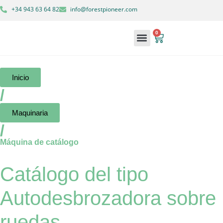
+34 943 63 64 82
info@forestpioneer.com
0
Maquinaria forestal
Soluciones forestales
Inicio
/
Maquinaria
/
Máquina de catálogo
Catálogo del tipo
Autodesbrozadora sobre
ruedas