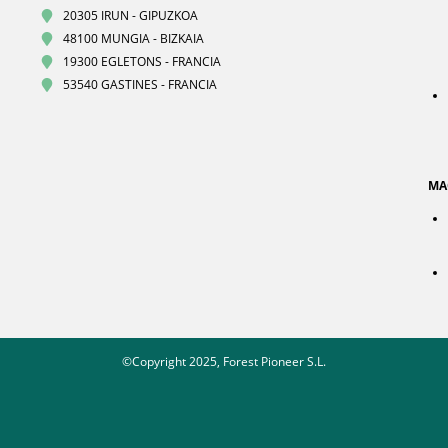
20305 IRUN - GIPUZKOA
48100 MUNGIA - BIZKAIA
19300 EGLETONS - FRANCIA
53540 GASTINES - FRANCIA
MA
©Copyright 2025, Forest Pioneer S.L.