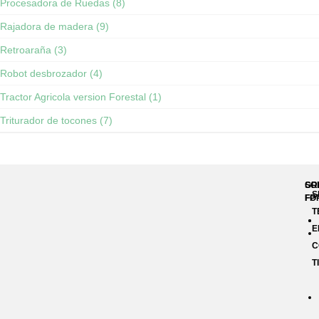
Procesadora de Ruedas (8)
Rajadora de madera (9)
Retroaraña (3)
Robot desbrozador (4)
Tractor Agricola version Forestal (1)
Triturador de tocones (7)
GR
SO
S
FP
FO
T
E
C
T