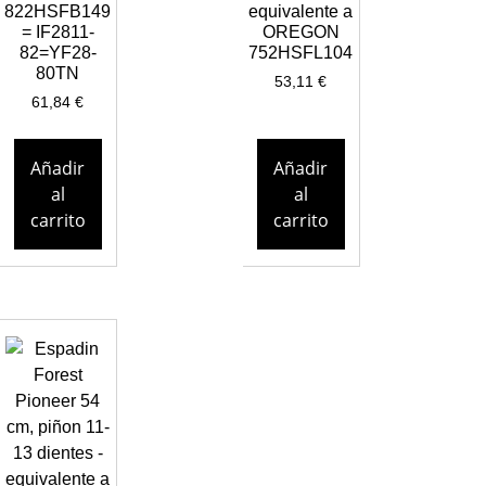
822HSFB149
equivalente a
= IF2811-
OREGON
82=YF28-
752HSFL104
80TN
53,11
€
61,84
€
Añadir
Añadir
al
al
carrito
carrito