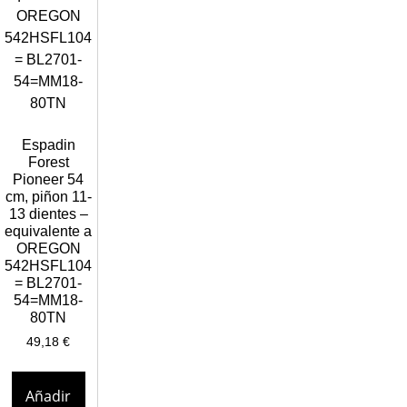
Espadin
Forest
Pioneer 54
cm, piñon 11-
13 dientes –
equivalente a
OREGON
542HSFL104
= BL2701-
54=MM18-
80TN
49,18
€
Añadir