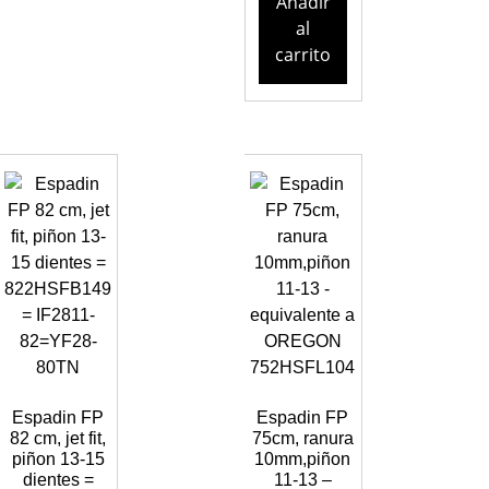
Añadir
al
carrito
Espadin FP
Espadin FP
82 cm, jet fit,
75cm, ranura
piñon 13-15
10mm,piñon
dientes =
11-13 –