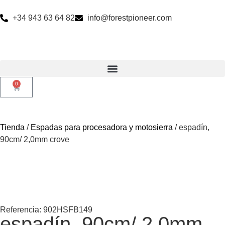
+34 943 63 64 82
info@forestpioneer.com
0
Tienda
/
Espadas para procesadora y motosierra
/ espadín,
90cm/ 2,0mm crove
Referencia: 902HSFB149
espadín, 90cm/ 2,0mm