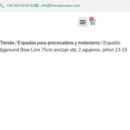
+34 943 63 64 82
info@forestpioneer.com
0
Maquinaria forestal
Soluciones forestales
Tienda
/
Espadas para procesadora y motosierra
/ Espadin
Iggesund Blue Line 75cm anclaje std, 2 agujeros, piñon 13-15