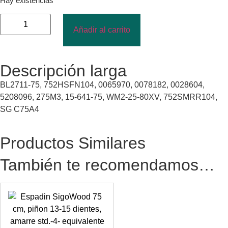
Hay existencias
Añadir al carrito
Descripción larga
BL2711-75, 752HSFN104, 0065970, 0078182, 0028604,
5208096, 275M3, 15-641-75, WM2-25-80XV, 752SMRR104,
SG C75A4
Productos Similares
También te recomendamos…