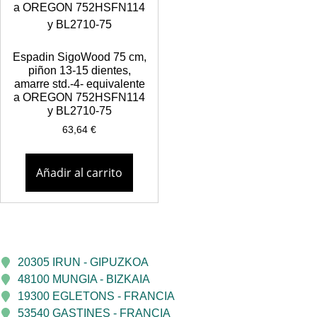
Espadin SigoWood 75 cm,
piñon 13-15 dientes,
amarre std.-4- equivalente
a OREGON 752HSFN114
y BL2710-75
63,64
€
Añadir al carrito
20305 IRUN - GIPUZKOA
48100 MUNGIA - BIZKAIA
19300 EGLETONS - FRANCIA
53540 GASTINES - FRANCIA