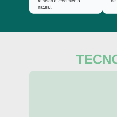
retrasan el crecimiento
de 
natural.
TECN