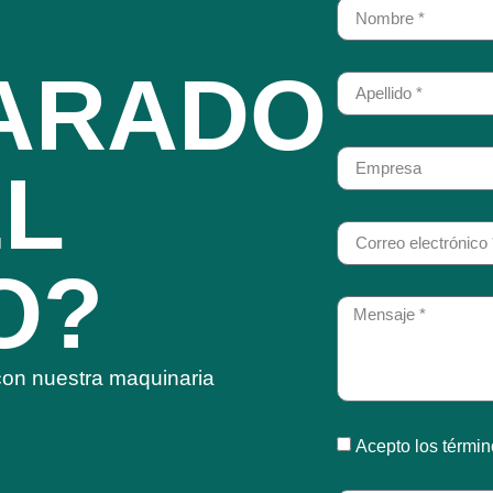
ARADO
EL
O?
 con nuestra maquinaria
Acepto los términ