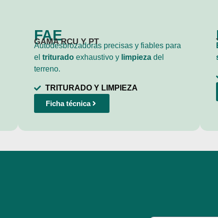
FAE
GAMA RCU Y PT
Autodesbrozadoras precisas y fiables para
el
triturado
exhaustivo y
limpieza
del
terreno.
TRITURADO Y LIMPIEZA
Ficha técnica