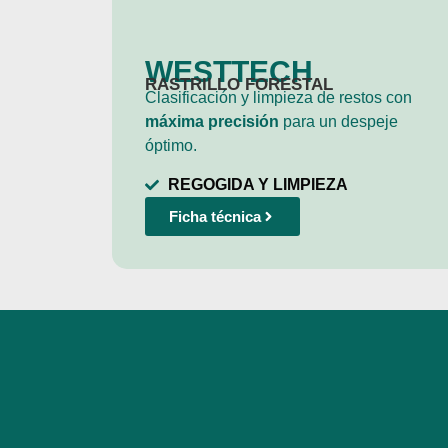
WESTTECH
RASTRILLO FORESTAL
Clasificación y limpieza de restos con
máxima precisión
para un despeje
óptimo.
REGOGIDA Y LIMPIEZA
Ficha técnica