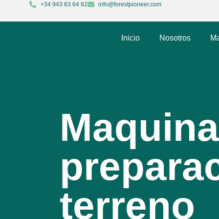
+34 943 63 64 82
info@forestpioneer.com
Inicio
Nosotros
Ma
Maquina
preparac
terreno