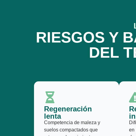
RIESGOS Y 
DEL 
Regeneración
R
lenta
in
Competencia de maleza y
Dif
suelos compactados que
en 