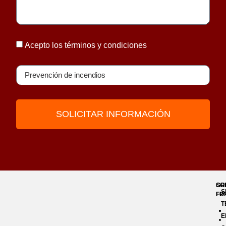
Acepto los términos y condiciones
SOLICITAR INFORMACIÓN
GR
SO
S
FP
FO
T
E