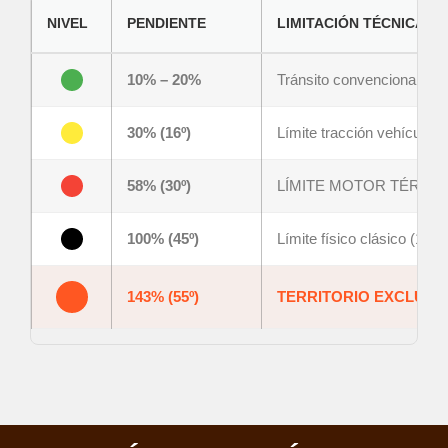
NIVEL
PENDIENTE
LIMITACIÓN TÉCNICA
10% – 20%
Tránsito convencional (C
30% (16º)
Límite tracción vehículos 
58% (30º)
LÍMITE MOTOR TÉRMICO (
100% (45º)
Límite físico clásico (1V:1
143% (55º)
TERRITORIO EXCLUSI