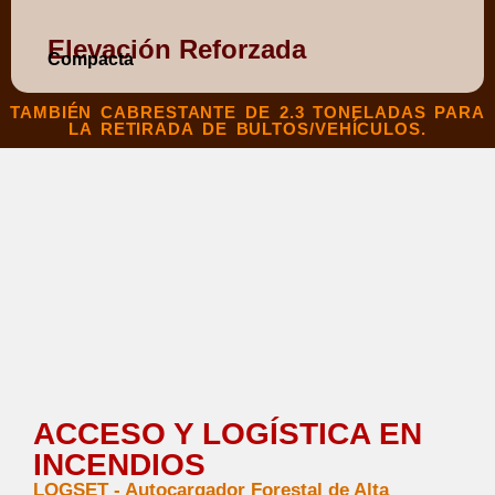
Elevación Reforzada
Compacta
TAMBIÉN CABRESTANTE DE 2.3 TONELADAS PARA
LA RETIRADA DE BULTOS/VEHÍCULOS.
ACCESO Y LOGÍSTICA EN
INCENDIOS
LOGSET - Autocargador Forestal de Alta