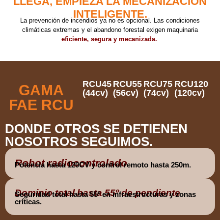
LLEGA, EMPIEZA LA MECANIZACIÓN
INTELIGENTE.
La prevención de incendios ya no es opcional. Las condiciones
climáticas extremas y el abandono forestal exigen maquinaria
eficiente, segura y mecanizada.
RCU45
RCU55
RCU75
RCU120
GAMA
(44cv)
(56cv)
(74cv)
(120cv)
FAE RCU
DONDE OTROS SE DETIENEN
NOSOTROS SEGUIMOS.
Robot radiocontrolado
Potencia hasta 120CV y control remoto hasta 250m.
Dominio total hasta 55º de pendiente
Seguridad total hasta 55º en infraestructuras y zonas
críticas.