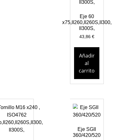
Eje 60
x75,II260,II260S,II300,
II300S,
43,86
€
Añadir
al
carrito
Eje SGII
360/420/520