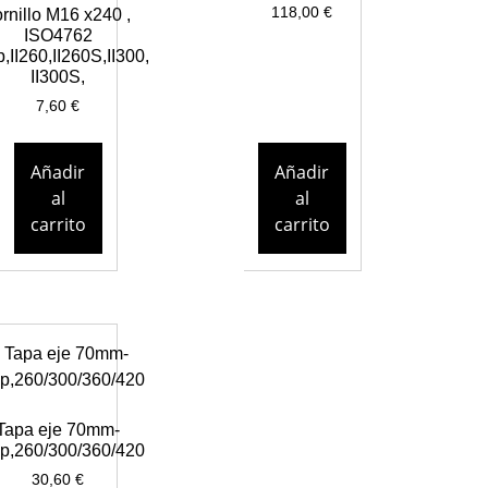
118,00
€
ornillo M16 x240 ,
ISO4762
,II260,II260S,II300,
II300S,
7,60
€
Añadir
Añadir
al
al
carrito
carrito
Tapa eje 70mm-
p,260/300/360/420
30,60
€