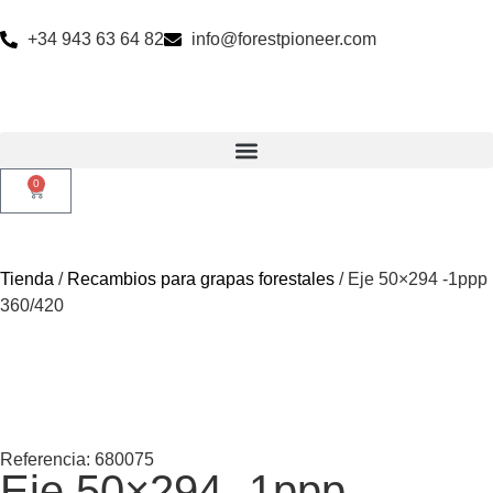
+34 943 63 64 82
info@forestpioneer.com
0
Tienda
/
Recambios para grapas forestales
/ Eje 50×294 -1ppp
360/420
Referencia: 680075
Eje 50×294 -1ppp