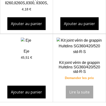
II260,II260S,II300, II300S,
4,18
€
Ajouter au panier
Ajouter au panier
Eje
45,51
€
Kit joint vérin de grappin
Hultdins SG360/420/520
std-R-S
Demander les prix
Ajouter au panier
Lire la suite