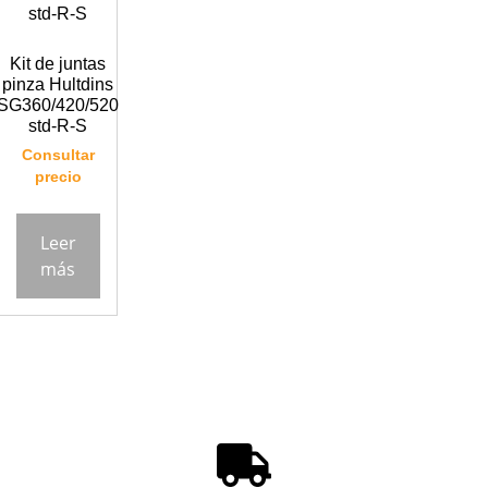
Kit de juntas
pinza Hultdins
SG360/420/520
std-R-S
Consultar
precio
Leer
más