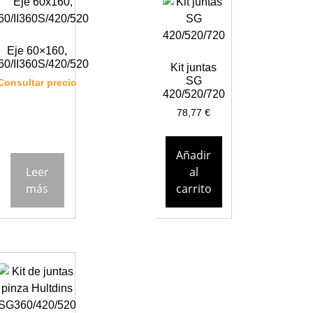
Eje 60×160,
360/II360S/420/520
Kit juntas
SG
Consultar precio
420/520/720
78,77
€
Añadir
Leer
al
más
carrito