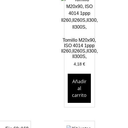
Tornillo M20x90,
ISO 4014 1ppp
II260,II260S,II300,
II300S,
4,18
€
Añadir
al
carrito