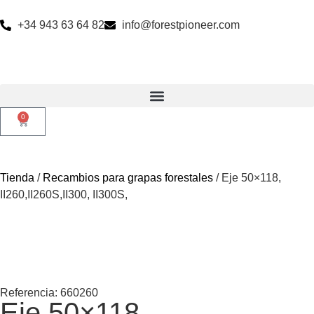
+34 943 63 64 82
info@forestpioneer.com
0
Tienda
/
Recambios para grapas forestales
/ Eje 50×118,
II260,II260S,II300, II300S,
Referencia: 660260
Eje 50×118,