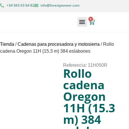
+34 943 63 64 82
info@forestpioneer.com
0
Maquinaria forestal
Soluciones forestales
Tienda
/
Cadenas para procesadora y motosierra
/ Rollo
cadena Oregon 11H (15.3 m) 384 eslabones
Referencia: 11H050R
Rollo
cadena
Oregon
11H (15.3
m) 384