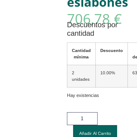
eslabones
706,78
€
Descuentos por
cantidad
Cantidad
Descuento
mínima
d
2
10.00%
63
unidades
Hay existencias
Añadir Al Carrito