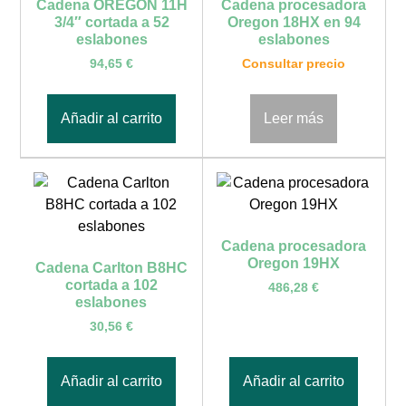
Cadena OREGON 11H
Cadena procesadora
3/4″ cortada a 52
Oregon 18HX en 94
eslabones
eslabones
94,65
€
Consultar precio
Añadir al carrito
Leer más
Cadena procesadora
Oregon 19HX
Cadena Carlton B8HC
cortada a 102
486,28
€
eslabones
30,56
€
Añadir al carrito
Añadir al carrito