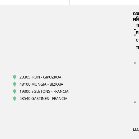
GR
SO
S
FP
FO
T
E
C
T
20305 IRUN - GIPUZKOA
48100 MUNGIA - BIZKAIA
19300 EGLETONS - FRANCIA
53540 GASTINES - FRANCIA
MA