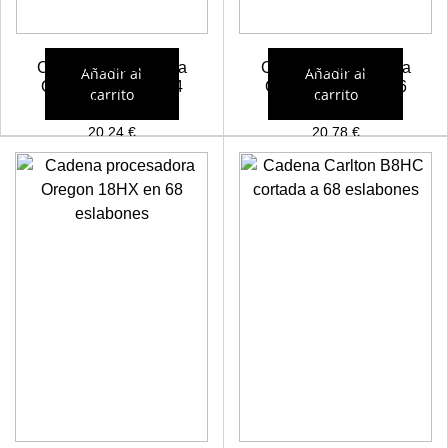
Cadena procesadora
Cadena procesadora
Añadir al
Añadir al
Oregon 18HX en 74
Oregon 18HX en 76
carrito
carrito
eslabones
eslabones
20,24
€
20,78
€