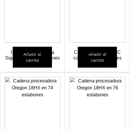
Cadena procesadora
Cadena Carlton B8HC
Añadir al
Añadir al
SigoWood a 72 eslabones
cortada a 66 eslabones
carrito
carrito
20,13
€
20,22
€