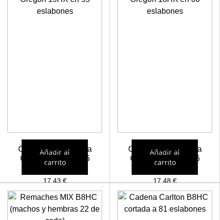
Cadena procesadora
Cadena procesadora
Añadir al
Añadir al
Oregon 19HX en 55
Oregon 18HX en 66
carrito
carrito
eslabones
eslabones
17,43
€
17,48
€