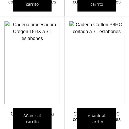
cortada a 69 eslabones
cortada a 70 eslabones
carrito
carrito
21,15
€
21,45
€
Cadena procesadora
Cadena Carlton B8HC
Añadir al
Añadir al
Oregon 18HX a 71
cortada a 71 eslabones
carrito
carrito
eslabones
21,98
€