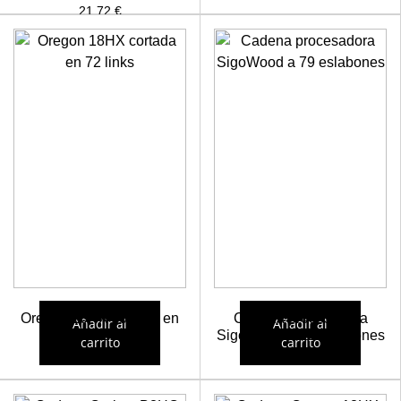
21,72
€
Oregon 18HX cortada en
Cadena procesadora
Añadir al
Añadir al
72 links
SigoWood a 79 eslabones
carrito
carrito
22,03
€
22,15
€