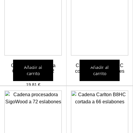
Cadena procesadora
Cadena Carlton B8HC
Añadir al
Añadir al
Oregon 19HX en 62
cortada a 64 eslabones
carrito
carrito
eslabones
19,82
€
19,81
€