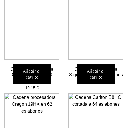
Cadena procesadora
Cadena procesadora
Añadir al
Añadir al
Oregon 18HX en 70
SigoWood a 73 eslabones
carrito
carrito
eslabones
19,22
€
19,15
€