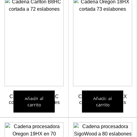
Cadena Carlton B8HC
Cadena Oregon 18HX
Añadir al
Añadir al
cortada a 72 eslabones
cortada 73 eslabones
carrito
carrito
22,30
€
22,31
€