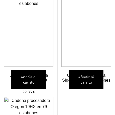
Cadena procesadora
Cadena procesadora
Añadir al
Añadir al
Oregon 19HX en 70
SigoWood a 80 eslabones
carrito
carrito
eslabones
22,43
€
22,35
€