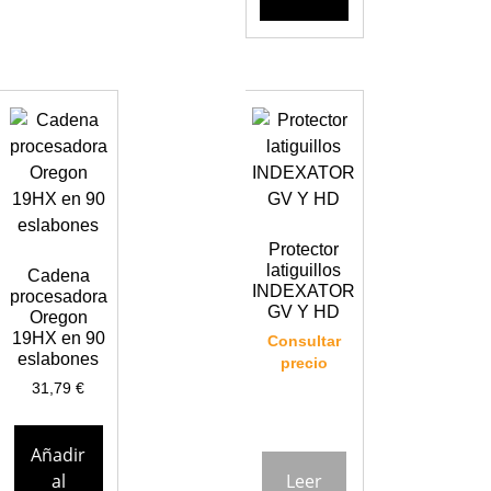
Protector
latiguillos
Cadena
INDEXATOR
procesadora
GV Y HD
Oregon
19HX en 90
Consultar
eslabones
precio
31,79
€
Añadir
al
Leer