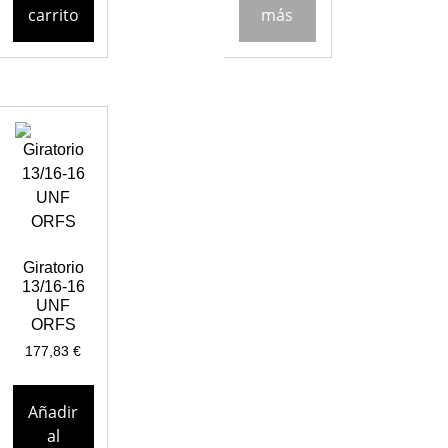
carrito
más
Giratorio
13/16-16
UNF
ORFS
177,83
€
Añadir
al