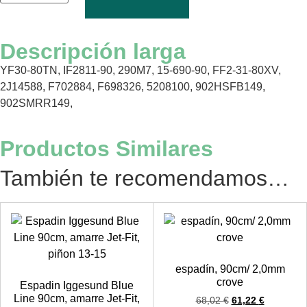
Descripción larga
YF30-80TN, IF2811-90, 290M7, 15-690-90, FF2-31-80XV,
2J14588, F702884, F698326, 5208100, 902HSFB149,
902SMRR149,
Productos Similares
También te recomendamos…
espadín, 90cm/ 2,0mm
crove
Espadin Iggesund Blue
Line 90cm, amarre Jet-Fit,
68,02
€
61,22
€