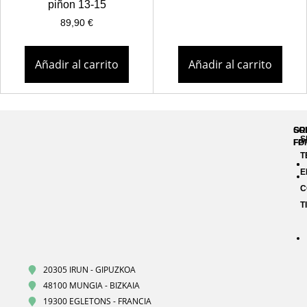
piñon 13-15
89,90
€
Añadir al carrito
Añadir al carrito
GR
SO
S
FP
FO
T
E
C
T
20305 IRUN - GIPUZKOA
48100 MUNGIA - BIZKAIA
19300 EGLETONS - FRANCIA