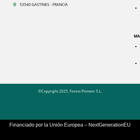
53540 GASTINES - FRANCIA
MA
©Copyright 2025, Forest Pioneer S.L.
Financiado por la Unión Europea – NextGenerationEU