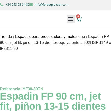
+34 943 63 64 82
info@forestpioneer.com
0
Maquinaria forestal
Soluciones forestales
Tienda
/
Espadas para procesadora y motosierra
/ Espadin FP
90 cm, jet fit, piñon 13-15 dientes equivalente a 902HSFB149 o
IF2811-90
Referencia: YF30-80TN
Espadin FP 90 cm, jet
fit, piñon 13-15 dientes