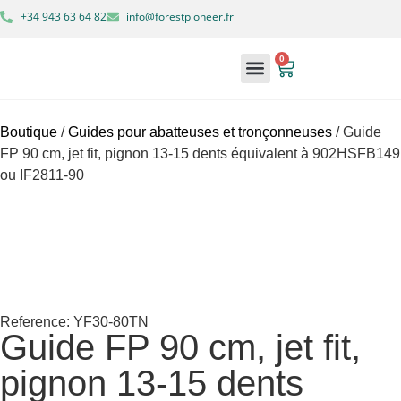
+34 943 63 64 82
info@forestpioneer.fr
0
À propos de nous
Machines forestières
Mon compte
Boutique
/
Guides pour abatteuses et tronçonneuses
/ Guide
FP 90 cm, jet fit, pignon 13-15 dents équivalent à 902HSFB149
ou IF2811-90
Reference: YF30-80TN
Guide FP 90 cm, jet fit,
pignon 13-15 dents