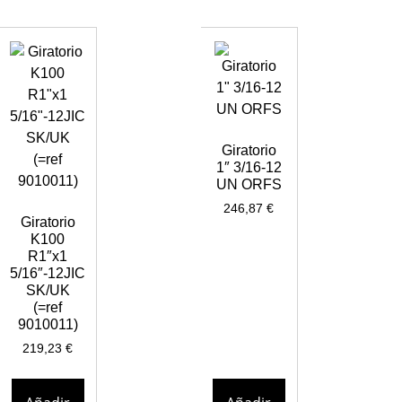
Giratorio
1″ 3/16-12
UN ORFS
246,87
€
Giratorio
K100
R1″x1
5/16″-12JIC
SK/UK
(=ref
9010011)
219,23
€