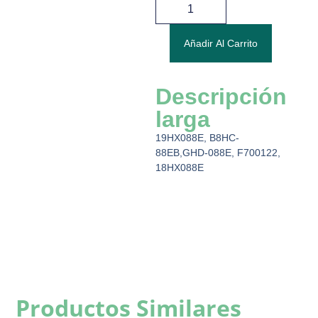
Añadir Al Carrito
Descripción
larga
19HX088E, B8HC-
88EB,GHD-088E, F700122,
18HX088E
Productos Similares