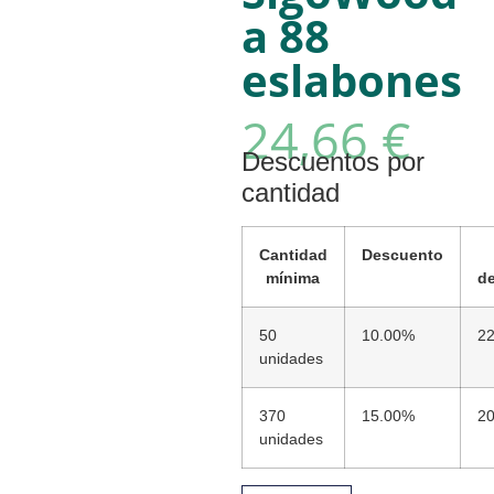
a 88
eslabones
24,66
€
Descuentos por
cantidad
Cantidad
Descuento
mínima
d
50
10.00%
22
unidades
370
15.00%
20
unidades