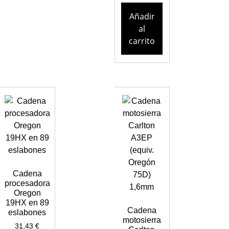
Añadir
al
carrito
Cadena
procesadora
Oregon
19HX en 89
Cadena
eslabones
motosierra
31,43
€