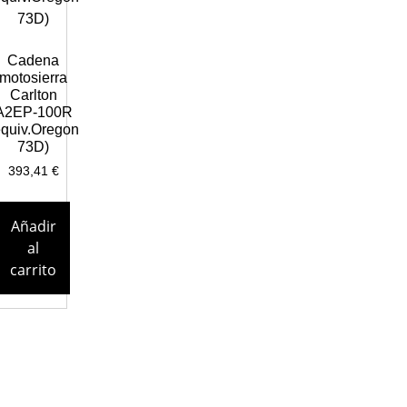
Cadena
motosierra
Carlton
A2EP-100R
equiv.Oregon
73D)
393,41
€
Añadir
al
carrito