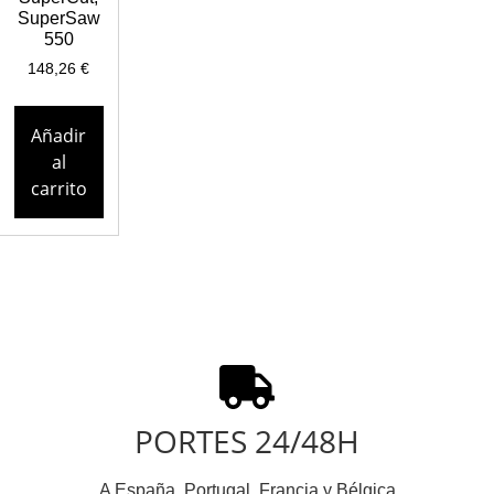
SuperSaw
550
148,26
€
Añadir
al
carrito
PORTES 24/48H
A España, Portugal, Francia y Bélgica