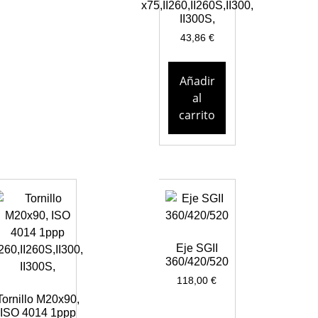
x75,II260,II260S,II300,
II300S,
43,86
€
Añadir
al
carrito
Eje SGII
360/420/520
118,00
€
Tornillo M20x90,
ISO 4014 1ppp