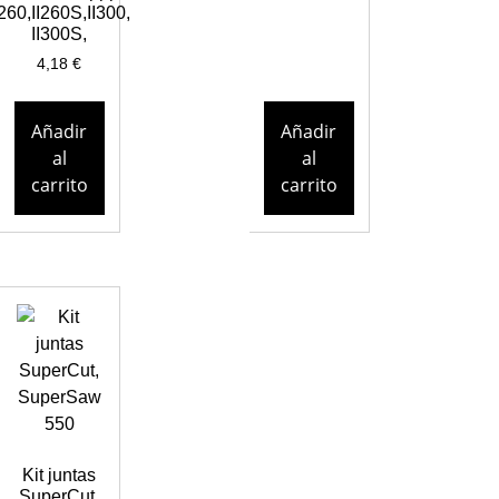
I260,II260S,II300,
II300S,
4,18
€
Añadir
Añadir
al
al
carrito
carrito
Kit juntas
SuperCut,