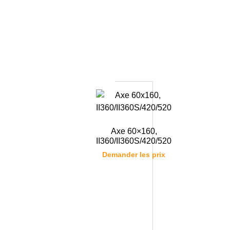
Axe 60×160,
II360/II360S/420/520
Demander les prix