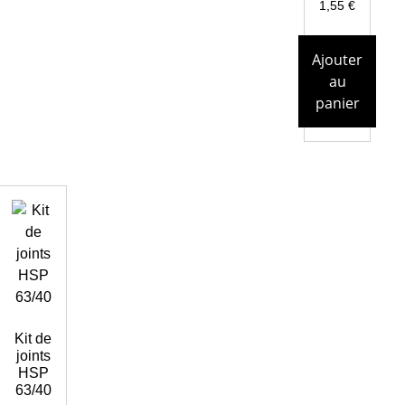
1,55
€
Ajouter
au
panier
Kit de
joints
HSP
63/40