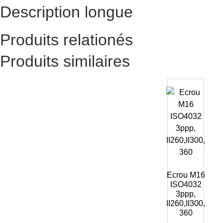
Description longue
Produits relationés
Produits similaires
Ecrou M16
ISO4032
3ppp,
II260,II300,
360