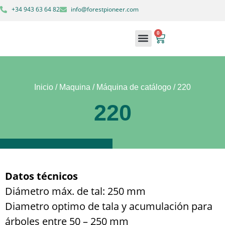
+34 943 63 64 82
info@forestpioneer.com
0
Maquinaria forestal
Soluciones forestales
Inicio
/
Maquina
/
Máquina de catálogo
/ 220
220
Datos técnicos
Diámetro máx. de tal: 250 mm
Diametro optimo de tala y acumulación para
árboles entre 50 – 250 mm