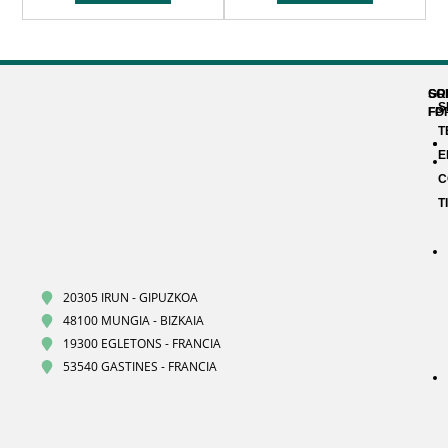
GR
SO
S
FP
FO
T
E
C
T
20305 IRUN - GIPUZKOA
48100 MUNGIA - BIZKAIA
19300 EGLETONS - FRANCIA
53540 GASTINES - FRANCIA