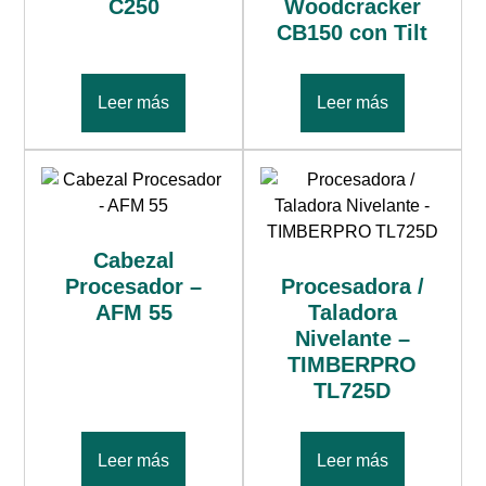
C250
Woodcracker
CB150 con Tilt
Leer más
Leer más
Cabezal
Procesador –
Procesadora /
AFM 55
Taladora
Nivelante –
TIMBERPRO
TL725D
Leer más
Leer más