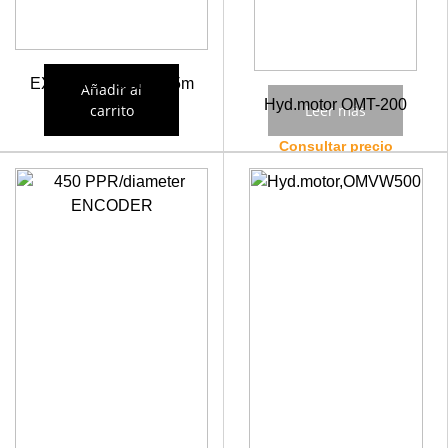
EXPONER CABLE 5m
Añadir al
MOTOMIT
Hyd.motor OMT-200
carrito
Leer más
278,60
€
236,81
€
Consultar precio