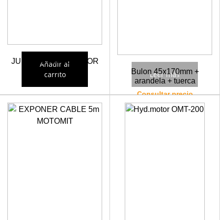
JUNTA KIT INDEXATOR
Añadir al
11-17
Bulon 45x170mm +
carrito
Leer más
arandela + tuerca
155,67
€
Consultar precio