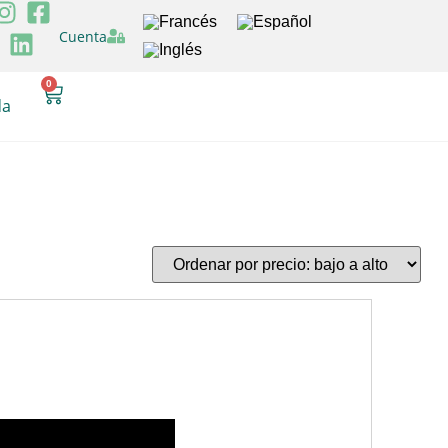
Cuenta
0
da