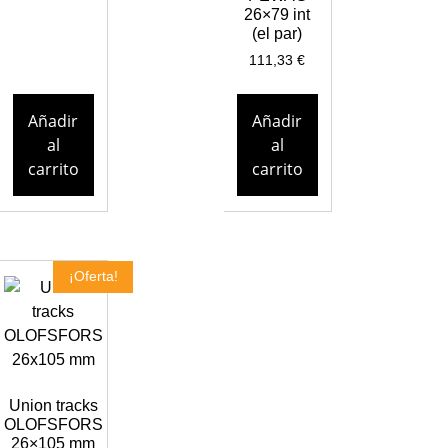
26×79 int
(el par)
111,33
€
Añadir
Añadir
al
al
carrito
carrito
¡Oferta!
Union tracks
OLOFSFORS
26×105 mm