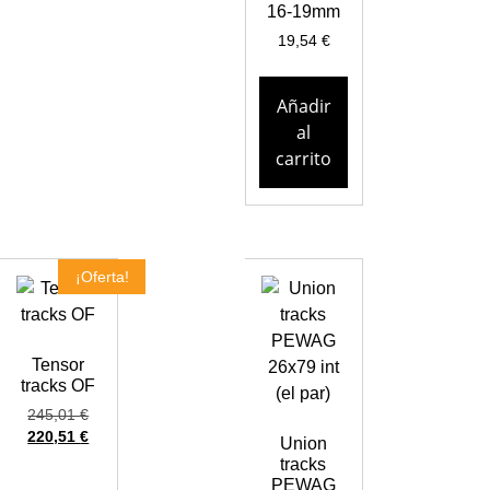
16-19mm
19,54
€
Añadir
al
carrito
¡Oferta!
Tensor
tracks OF
245,01
€
220,51
€
Union
tracks
PEWAG