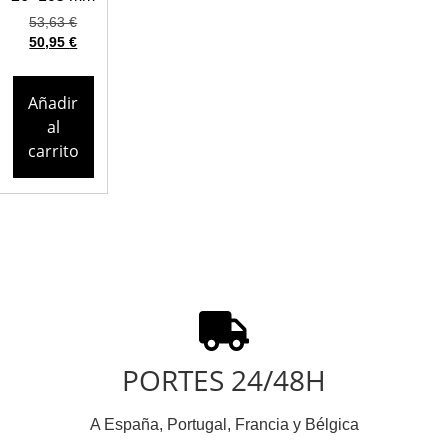
53,63
€
50,95
€
Añadir
al
carrito
PORTES 24/48H
A España, Portugal, Francia y Bélgica