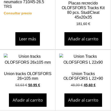
neumatico 710/45-26.5
Placas recrecido
TRS
OLOFSFORS Tracks Kit
80 pcs. Stud/Cleat
Consultar precio
45x20x35
181,60
€
Leer más
Añadir al carrito
Union tracks OLOFSFORS
Union Tracks
26×105 mm
OLOFSFORS L 22×90
53,63
€
50,95
€
48,00
€
45,60
€
Añadir al carrito
Añadir al carrito