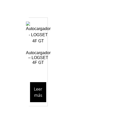
Autocargador
– LOGSET
4F GT
Leer
más