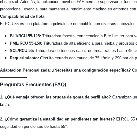
el cabezal. Además, la aplicación móvil de FAE permite supervisar el funcio
proporcional, esencial para mantener el rendimiento máximo en entornos co
Compatibilidad de flota
El RCU 55 es una plataforma polivalente compatible con diversos cabezales
BL1/RCU 55-125:
Trituradora forestal con tecnología Bite Limiter para
PML/RCU 55-150:
Trituradora de alta eficiencia para hierba y arbustos
SCL/RCU 55:
Trituradora de tocones capaz de fresar raíces hasta 45 c
Requerimiento:
Circuito cerrado con caudal de 75 L/min y 290 bar de 
Adaptación Personalizada: ¿Necesitas una configuración específica?
Co
—————–
Preguntas Frecuentes (FAQ)
1. ¿Qué ventaja ofrecen las orugas de goma de perfil alto?
Garantizan un
km/h.
2. ¿Cómo garantiza la estabilidad en pendientes tan fuertes?
El RCU 55 ut
seguridad en pendientes de hasta 55°.