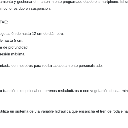
namiento y gestionar el mantenimiento programado desde el smartphone. El si
n mucho residuo en suspensión.
 FAE:
 vegetación de hasta 12 cm de diámetro.
 de hasta 5 cm.
m de profundidad.
presión máxima.
ntacta con nosotros para recibir asesoramiento personalizado.
a tracción excepcional en terrenos resbaladizos o con vegetación densa, mi
iliza un sistema de vía variable hidráulica que ensancha el tren de rodaje h