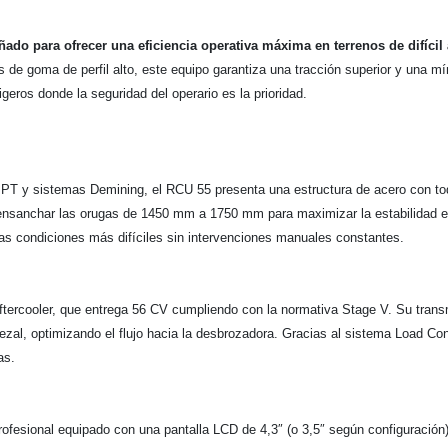
do para ofrecer una eficiencia operativa máxima en terrenos de difícil
e goma de perfil alto, este equipo garantiza una tracción superior y una míni
igeros donde la seguridad del operario es la prioridad.
ea PT y sistemas Demining, el RCU 55 presenta una estructura de acero con t
o ensanchar las orugas de 1450 mm a 1750 mm para maximizar la estabilidad e
las condiciones más difíciles sin intervenciones manuales constantes.
ercooler, que entrega 56 CV cumpliendo con la normativa Stage V. Su transmi
al, optimizando el flujo hacia la desbrozadora. Gracias al sistema Load Contr
as.
rofesional equipado con una pantalla LCD de 4,3″ (o 3,5″ según configuración)