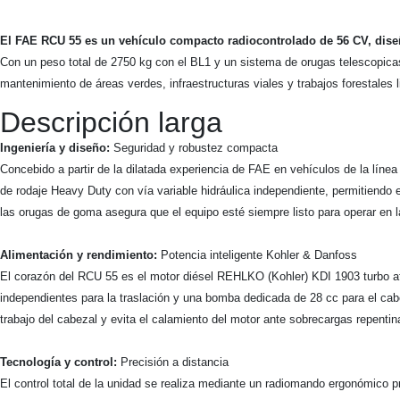
El FAE RCU 55 es un vehículo compacto radiocontrolado de 56 CV, diseña
Con un peso total de 2750 kg con el BL1 y un sistema de orugas telescopicas d
mantenimiento de áreas verdes, infraestructuras viales y trabajos forestales l
Descripción larga
Ingeniería y diseño:
Seguridad y robustez compacta
Concebido a partir de la dilatada experiencia de FAE en vehículos de la lín
de rodaje Heavy Duty con vía variable hidráulica independiente, permitiend
las orugas de goma asegura que el equipo esté siempre listo para operar en 
Alimentación y rendimiento:
Potencia inteligente Kohler & Danfoss
El corazón del RCU 55 es el motor diésel REHLKO (Kohler) KDI 1903 turbo aft
independientes para la traslación y una bomba dedicada de 28 cc para el cabez
trabajo del cabezal y evita el calamiento del motor ante sobrecargas repentin
Tecnología y control:
Precisión a distancia
El control total de la unidad se realiza mediante un radiomando ergonómico p