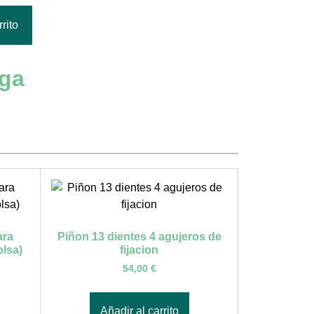
rito
rga
ara
Piñon 13 dientes 4 agujeros de
lsa)
fijacion
54,00
€
Añadir al carrito