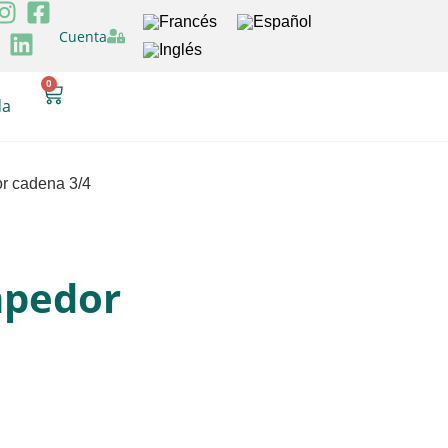
Cuenta
0
da
r cadena 3/4
mpedor