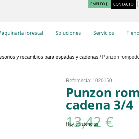
EMPLEO
CONTACTO
aquinaria forestal
Soluciones
Servicios
Tien
esorios y recambios para espadas y cadenas
/ Punzon rompedo
Referencia: 1020150
Punzon ro
cadena 3/4
13,42
€
Hay existencias