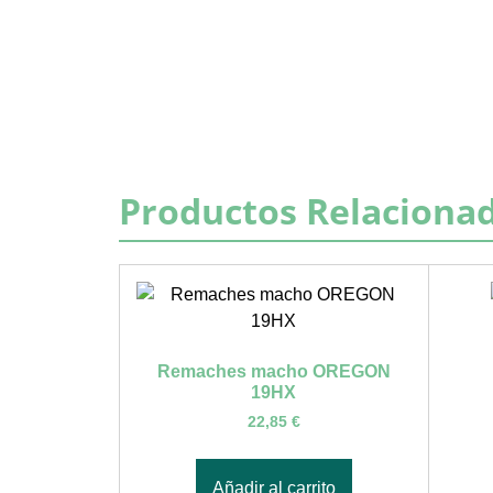
Productos Relaciona
Remaches macho OREGON
19HX
22,85
€
Añadir al carrito