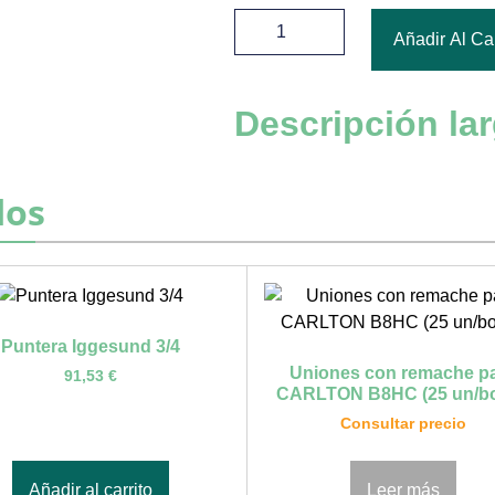
Añadir Al Car
Descripción la
dos
Puntera Iggesund 3/4
Uniones con remache p
91,53
€
CARLTON B8HC (25 un/bo
Consultar precio
Añadir al carrito
Leer más