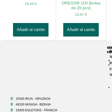
OREGON 11H (bolsa
10,45
€
de 25 pcs)
12,57
€
Añadir al carrito
Añadir al carrito
GR
SO
S
FP
FO
T
E
C
T
20305 IRUN - GIPUZKOA
48100 MUNGIA - BIZKAIA
19300 EGLETONS - FRANCIA