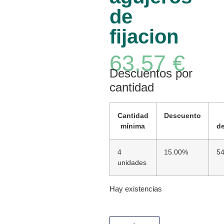
de
fijacion
63,57
€
Descuentos por
cantidad
Cantidad
Descuento
mínima
d
4
15.00%
54
unidades
Hay existencias