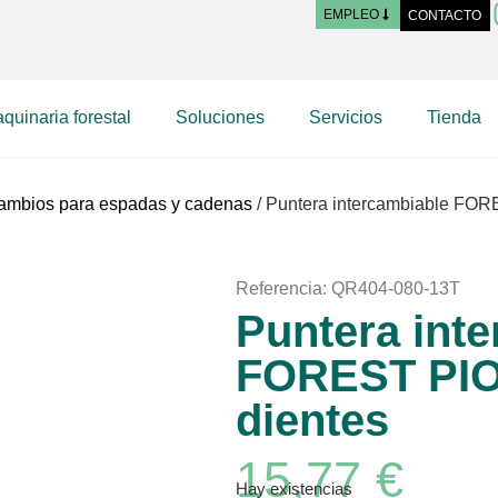
EMPLEO
CONTACTO
quinaria forestal
Soluciones
Servicios
Tienda
cambios para espadas y cadenas
/ Puntera intercambiable FO
Referencia: QR404-080-13T
Puntera int
FOREST PI
dientes
15,77
€
Hay existencias