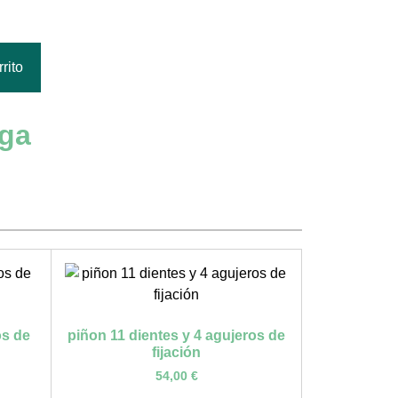
rito
rga
os de
piñon 11 dientes y 4 agujeros de
fijación
54,00
€