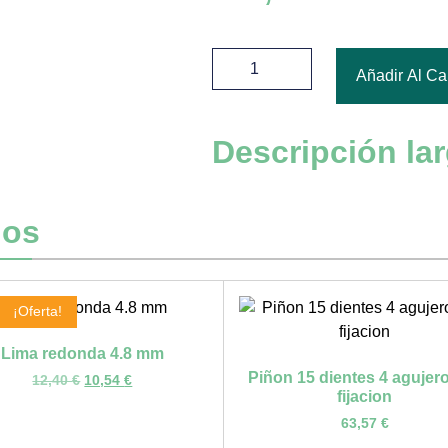
Añadir Al Car
Descripción la
dos
¡Oferta!
Lima redonda 4.8 mm
Piñon 15 dientes 4 agujer
12,40
€
10,54
€
fijacion
63,57
€