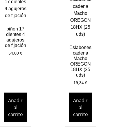
piñon 17
dientes 4
agujeros
de fijación
Eslabones
cadena
54,00
€
Macho
OREGON
18HX (25
uds)
19,34
€
Añadir
Añadir
al
al
carrito
carrito