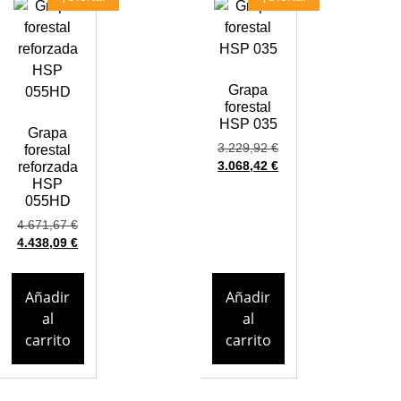
Grapa
forestal
HSP 035
Grapa
3.229,92
€
forestal
reforzada
3.068,42
€
HSP
055HD
4.671,67
€
4.438,09
€
Añadir
Añadir
al
al
carrito
carrito