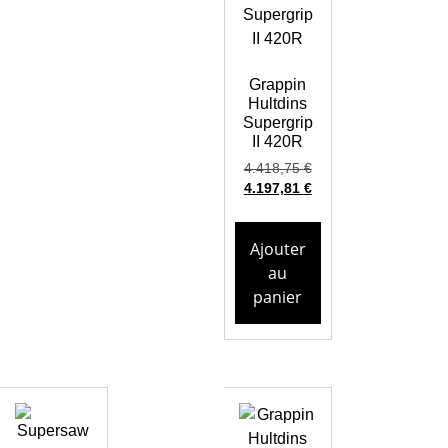
Grappin
Hultdins
Supergrip
II 420R
4.418,75
€
4.197,81
€
Ajouter
au
panier