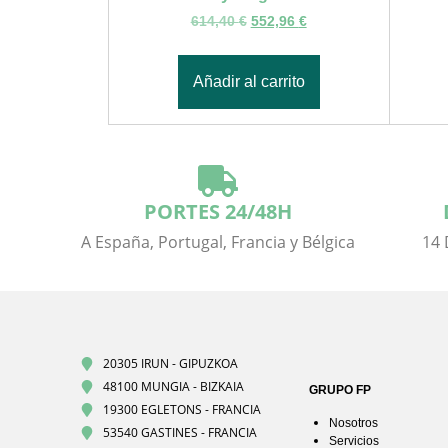
614,40
€
552,96
€
Añadir al carrito
PORTES 24/48H
A España, Portugal, Francia y Bélgica
14 
20305 IRUN - GIPUZKOA
48100 MUNGIA - BIZKAIA
GRUPO FP
19300 EGLETONS - FRANCIA
Nosotros
53540 GASTINES - FRANCIA
Servicios