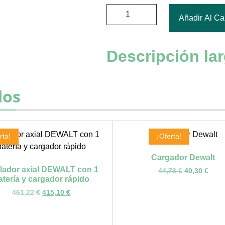
Añadir Al Car
Descripción la
dos
rta!
¡Oferta!
Cargador Dewalt
lador axial DEWALT con 1
44,78
€
40,30
€
atería y cargador rápido
461,22
€
415,10
€