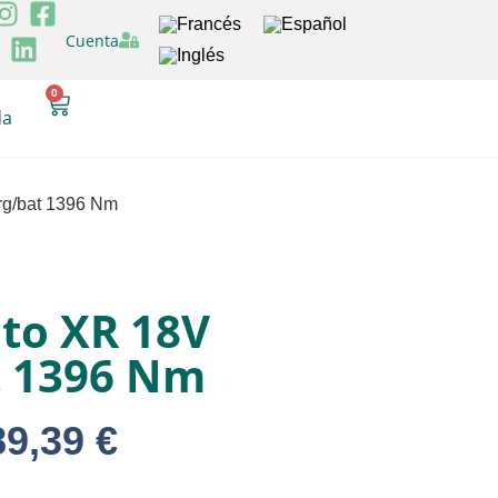
Cuenta
0
da
rg/bat 1396 Nm
to XR 18V
t 1396 Nm
89,39
€