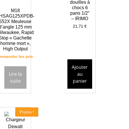
douilles à
chocs 6
M18
pans 1/2″
HSAG125XPDB-
– IRIMO
552X Meuleuse
21,71
€
d’angle 125 mm
ilwaukee, Rapid
Stop « Gachette
homme mort »,
High Output
emander les prix
Ajouter
Lire la
au
suite
panier
Promo !