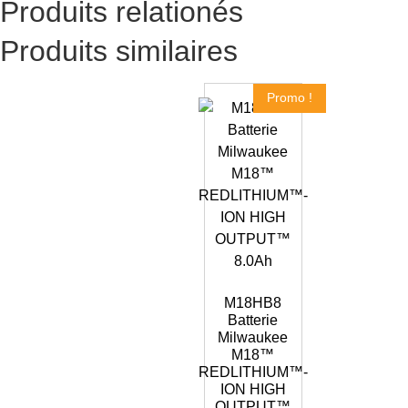
Produits relationés
Produits similaires
Promo !
M18HB8
Batterie
Milwaukee
M18™
REDLITHIUM™-
ION HIGH
OUTPUT™