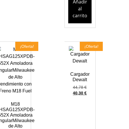
Añadir
al
carrito
¡Oferta!
¡Oferta!
Cargador
Dewalt
44,78
€
40,30
€
M18
HSAG125XPDB-
552X Amoladora
ngularMilwaukee
de Alto