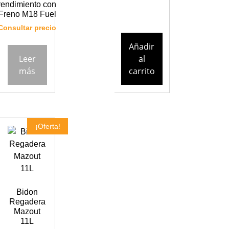
rendimiento con
Freno M18 Fuel
Consultar precio
Añadir
Leer
al
más
carrito
¡Oferta!
Bidon
Regadera
Mazout
11L