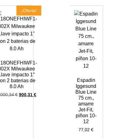
¡Oferta!
18ONEFHIWF1-
802X Milwaukee
Llave impacto 1″
Espadin
on 2 baterias de
Iggesund
8.0 Ah
Blue Line
.000,34
€
900,31
€
75 cm.,
amarre
Jet-Fit,
piñon 10-
12
77,02
€