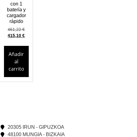
con 1
batería y
cargador
rápido
461,22
€
415,10
€
Añadir
al
carrito
20305 IRUN - GIPUZKOA
48100 MUNGIA - BIZKAIA