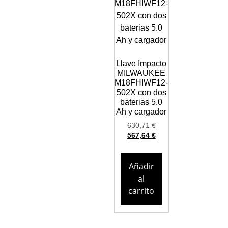
Llave Impacto
MILWAUKEE
M18FHIWF12-
502X con dos
baterias 5.0
Ah y cargador
630,71
€
567,64
€
Añadir
al
carrito