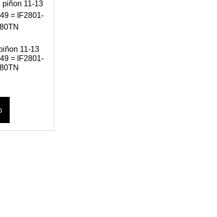
piñon 11-13
149 = IF2801-
-80TN
o