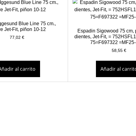
ggesund Blue Line 75 cm.,
e Jet-Fit, piñon 10-12
Espadin Sigowood 75 cm, 
dientes, Jet-Fit, = 752HSFL
77,02
€
75=F697322 =MF25
58,55
€
Añadir al carrito
Añadir al carrit