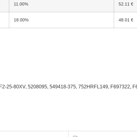
11.00%
52.11 €
18.00%
48.01 €
F2-25-80XV, 5208095, 549418-375, 752HRFL149, F697322, F