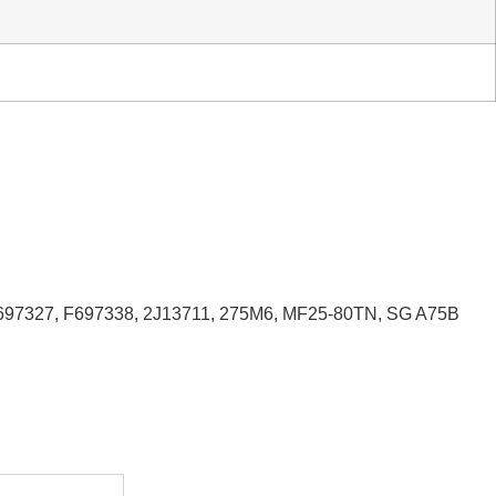
697327, F697338, 2J13711, 275M6, MF25-80TN, SG A75B