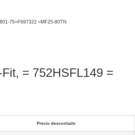
 IF2801-75=F697322 =MF25-80TN
t-Fit, = 752HSFL149 =
Precio descontado