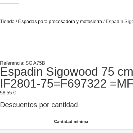
Tienda
/
Espadas para procesadora y motosierra
/ Espadin Sig
Referencia: SG A75B
Espadin Sigowood 75 cm,
IF2801-75=F697322 =M
58,55
€
Descuentos por cantidad
Cantidad mínima