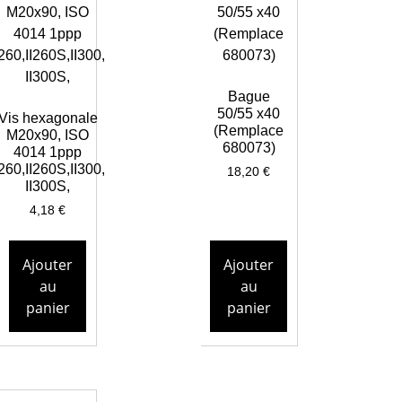
Bague
50/55 x40
Vis hexagonale
(Remplace
M20x90, ISO
680073)
4014 1ppp
I260,II260S,II300,
18,20
€
II300S,
4,18
€
Ajouter
Ajouter
au
au
panier
panier