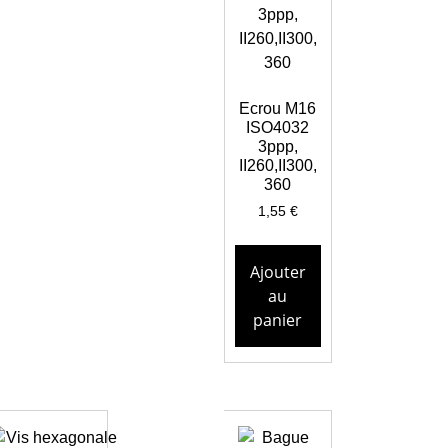
Ecrou M16
ISO4032
3ppp,
II260,II300,
360
1,55
€
Ajouter
au
panier