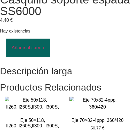
SS6000
4,40
€
Hay existencias
Añadir al carrito
Descripción larga
Productos Relacionados
Eje 50×118,
Eje 70×82-4ppp, 360/420
II260,II260S,II300, II300S,
50,77
€