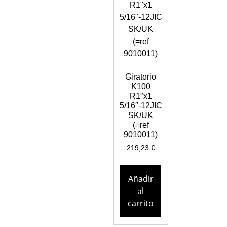
Giratorio
K100
R1″x1
5/16″-12JIC
SK/UK
(=ref
9010011)
219,23
€
Añadir
al
carrito