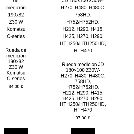
Rueda de
medición
190×82
Rueda medicion JD
Z30 W
180×100 Z30W-
Komatsu
H270, H480, H480C,
C-series
758HD,
84,00
€
H752/H752HD,
H212, H290, H415,
H425, H270, H290,
HTH250/HTH250HD,
HTH470
97,00
€