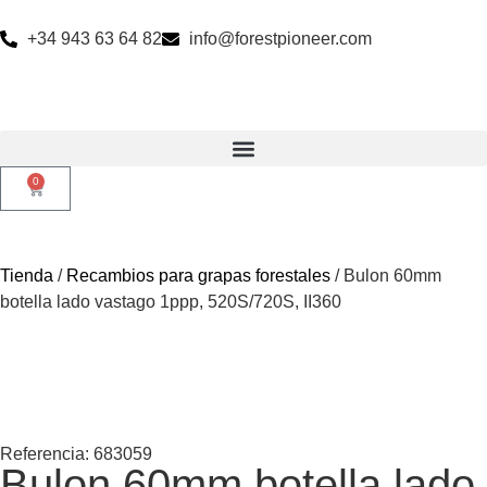
+34 943 63 64 82
info@forestpioneer.com
0
Tienda
/
Recambios para grapas forestales
/ Bulon 60mm
botella lado vastago 1ppp, 520S/720S, II360
Referencia: 683059
Bulon 60mm botella lado