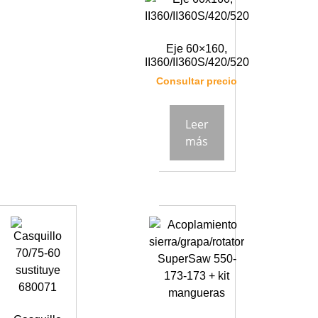
Eje 60×160,
II360/II360S/420/520
Consultar precio
Leer
más