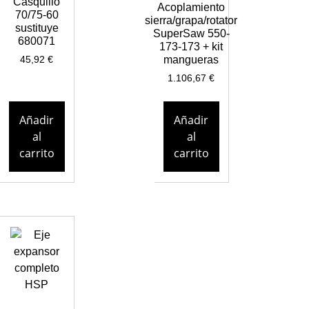
Casquillo
Acoplamiento
70/75-60
sierra/grapa/rotator
sustituye
SuperSaw 550-
680071
173-173 + kit
mangueras
45,92
€
1.106,67
€
Añadir
Añadir
al
al
carrito
carrito