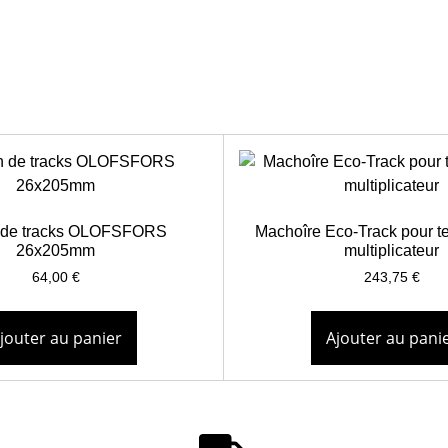
n de tracks OLOFSFORS
Machoîre Eco-Track pour t
26x205mm
multiplicateur
64,00
€
243,75
€
jouter au panier
Ajouter au pani