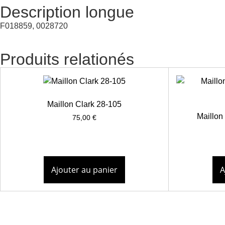
Description longue
F018859, 0028720
Produits relationés
Maillon Clark 28-105
Maillo
75,00
€
Ajouter au panier
A