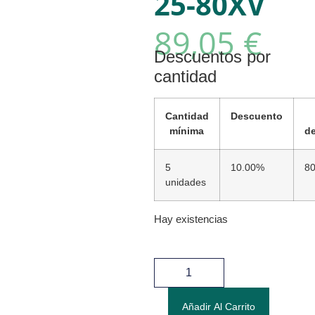
25-80XV
89,05
€
Descuentos por
cantidad
Cantidad
Descuento
mínima
d
5
10.00%
80
unidades
Hay existencias
Añadir Al Carrito