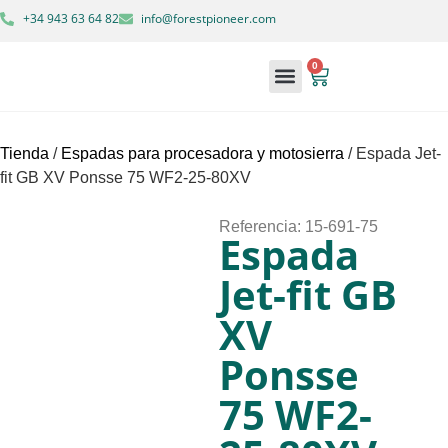
+34 943 63 64 82
info@forestpioneer.com
0
Maquinaria forestal
Soluciones forestales
Tienda
/
Espadas para procesadora y motosierra
/ Espada Jet-
fit GB XV Ponsse 75 WF2-25-80XV
Referencia: 15-691-75
Espada
Jet-fit GB
XV
Ponsse
75 WF2-