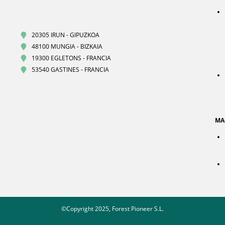
20305 IRUN - GIPUZKOA
48100 MUNGIA - BIZKAIA
19300 EGLETONS - FRANCIA
53540 GASTINES - FRANCIA
MA
©Copyright 2025, Forest Pioneer S.L.