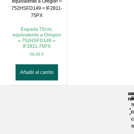
Espada 75cm,
equivalente a Oregon
= 752HSFD149 =
IF2811-75PX
58,55
€
Añadir al carrito
GR
SO
S
FP
FO
T
E
C
T