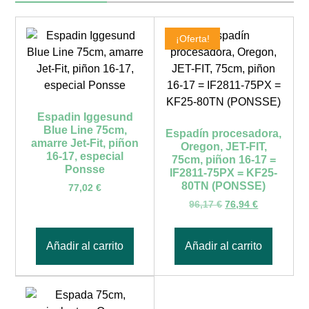
¡Oferta!
Espadin Iggesund
Blue Line 75cm,
Espadín procesadora,
amarre Jet-Fit, piñon
Oregon, JET-FIT,
16-17, especial
75cm, piñon 16-17 =
Ponsse
IF2811-75PX = KF25-
80TN (PONSSE)
77,02
€
96,17
€
76,94
€
Añadir al carrito
Añadir al carrito