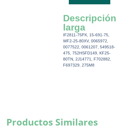
Descripción
larga
IF2811-75PX, 15-691-75,
WF2-25-80XV, 0065972,
0077522, 0061207, 549518-
475, 752HSFD149, KF25-
80TN, 2J14771, F702882,
F697329, 275M8
Productos Similares