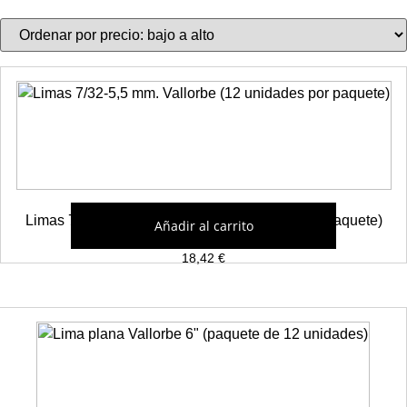
Limas 7/32-5,5 mm. Vallorbe (12 unidades por paquete)
Añadir al carrito
18,42
€