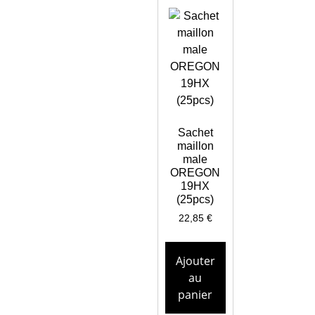
Sachet
maillon
male
OREGON
19HX
(25pcs)
22,85
€
Ajouter
au
panier