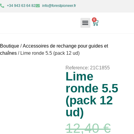
+34 943 63 64 82
info@forestpioneer.fr
0
À propos de nous
Machines forestières
Mon compte
Boutique
/
Accessoires de rechange pour guides et
chaînes
/ Lime ronde 5.5 (pack 12 ud)
Reference: 21C1855
Lime
ronde 5.5
(pack 12
ud)
12,40
€