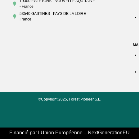
19300 EGLETONS - NOUVELLE AQUITAINE
- France
53540 GASTINES - PAYS DE LA LOIRE -
France
MA
©Copyright 2025, Forest Pioneer S.L.
Financié par l’Union Européenne – NextGenerationEU