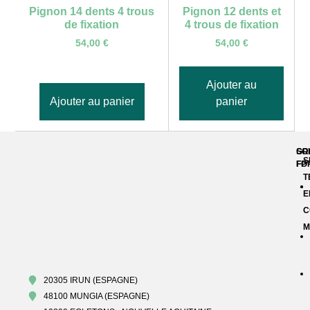
Pignon 14 dents 4 trous
Pignon 12 dents et
de fixation
4 trous de fixation
54,00
€
54,00
€
Ajouter au
Ajouter au panier
panier
GR
SO
S
FP
FO
T
E
C
M
20305 IRUN (ESPAGNE)
48100 MUNGIA (ESPAGNE)